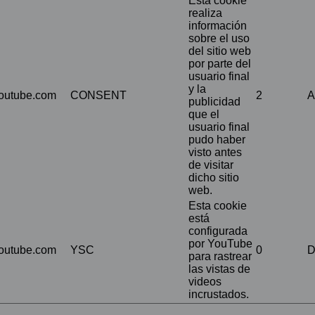
Esta cookie
realiza
información
sobre el uso
del sitio web
por parte del
usuario final
y la
outube.com
CONSENT
2
A
publicidad
que el
usuario final
pudo haber
visto antes
de visitar
dicho sitio
web.
Esta cookie
está
configurada
por YouTube
outube.com
YSC
0
D
para rastrear
las vistas de
videos
incrustados.