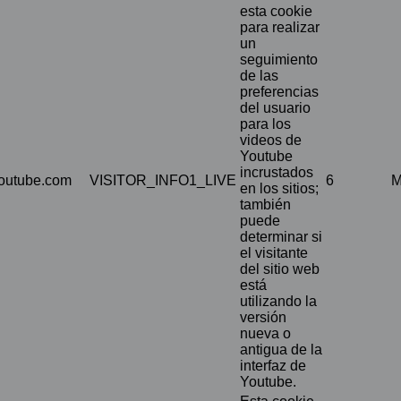
esta cookie
para realizar
un
seguimiento
de las
preferencias
del usuario
para los
videos de
Youtube
incrustados
outube.com
VISITOR_INFO1_LIVE
6
M
en los sitios;
también
puede
determinar si
el visitante
del sitio web
está
utilizando la
versión
nueva o
antigua de la
interfaz de
Youtube.