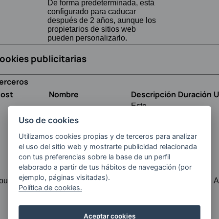
De forma predeterminada, está
configurado para caducar
después de 2 años, aunque los
propietarios de sitios web
pueden personalizarlo.
ookies publicitarias
erceros
ost
Nombre
Descripción
Duración
U
Este
dominio es
Uso de cookies
propiedad
de
Utilizamos cookies propias y de terceros para analizar
Doubleclick
el uso del sitio web y mostrarte publicidad relacionada
(Google). La
con tus preferencias sobre la base de un perfil
principal
elaborado a partir de tus hábitos de navegación (por
actividad
comercial
ejemplo, páginas visitadas).
oubleclick.net
IDE
1
A
es:
Política de cookies.
Doubleclick
es el
intercambio
Aceptar cookies