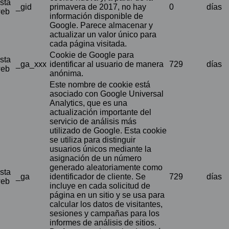
sta
_gid
primavera de 2017, no hay
0
días
eb
información disponible de
Google. Parece almacenar y
actualizar un valor único para
cada página visitada.
Cookie de Google para
sta
_ga_xxx
identificar al usuario de manera
729
días
eb
anónima.
Este nombre de cookie está
asociado con Google Universal
Analytics, que es una
actualización importante del
servicio de análisis más
utilizado de Google. Esta cookie
se utiliza para distinguir
usuarios únicos mediante la
asignación de un número
generado aleatoriamente como
sta
_ga
identificador de cliente. Se
729
días
eb
incluye en cada solicitud de
página en un sitio y se usa para
calcular los datos de visitantes,
sesiones y campañas para los
informes de análisis de sitios.