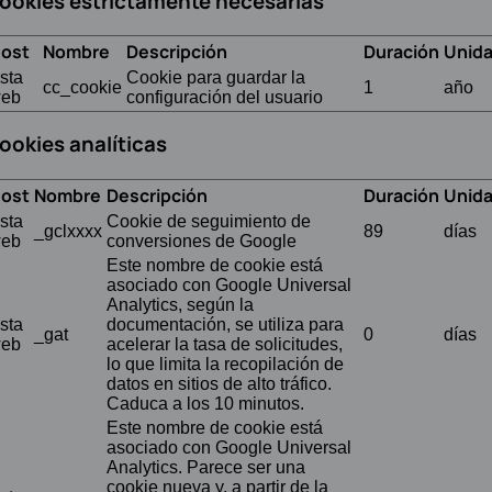
ookies estrictamente necesarias
ost
Nombre
Descripción
Duración
Unid
sta
Cookie para guardar la
cc_cookie
1
año
eb
configuración del usuario
ookies analíticas
ost
Nombre
Descripción
Duración
Unid
sta
Cookie de seguimiento de
_gclxxxx
89
días
eb
conversiones de Google
Este nombre de cookie está
asociado con Google Universal
Analytics, según la
sta
documentación, se utiliza para
_gat
0
días
eb
acelerar la tasa de solicitudes,
lo que limita la recopilación de
datos en sitios de alto tráfico.
Caduca a los 10 minutos.
Este nombre de cookie está
asociado con Google Universal
Analytics. Parece ser una
cookie nueva y, a partir de la