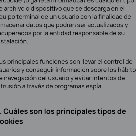
a cookie (o galleta informática) es cualquier tipo
e archivo o dispositivo que se descarga en el
quipo terminal de un usuario con la finalidad de
lmacenar datos que podrán ser actualizados y
ecuperados por la entidad responsable de su
nstalación.
us principales funciones son llevar el control de
suarios y conseguir información sobre los hábit
e navegación del usuario y evitar intentos de
ntrusión a través de programas espía.
. Cuáles son los principales tipos de
ookies