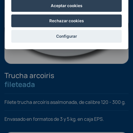
Aceptar cookies
Rechazar cookies
Configurar
Trucha arcoiris
fileteada
Filete trucha arcoíris asalmonada, de calibre 120 - 300 g.
Envasado en formatos de 3 y 5 kg. en caja EPS.